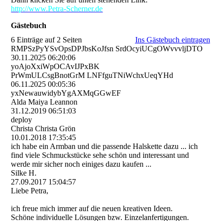
http://www.Petra-Scherner.de
Gästebuch
6 Einträge auf 2 Seiten
Ins Gästebuch eintragen
RMPSzPyYSvOpsDPJbsKoJfsn SrdOcyiUCgOWvvvljDTO
30.11.2025
06:20:06
yoAjoXxiWpOCAvIJPxBK
PrWmULCsgBnotGrM LNFfguTNiWchxUeqYHd
06.11.2025
00:05:36
yxNewauwidybYgAXMqGGwEF
Alda Maiya Leannon
31.12.2019
06:51:03
deploy
Christa Christa Grön
10.01.2018
17:35:45
ich habe ein Armban und die passende Halskette dazu ... ich
find viele Schmuckstücke sehe schön und interessant und
werde mir sicher noch einiges dazu kaufen ...
Silke H.
27.09.2017
15:04:57
Liebe Petra,
ich freue mich immer auf die neuen kreativen Ideen.
Schöne individuelle Lösungen bzw. Einzelanfertigungen.